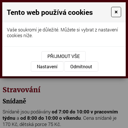
+420 604 266 669
Tento web používá cookies
×
penzionpodvezi@gmail.com
najdete nás na FB
Vaše soukromí je důležité. Můžete si vybrat z nastavení
cookies níže.
PŘIJMOUT VŠE
Nastavení
Odmítnout
MENU
Stravování
Snídaně
Snídaně jsou podávány
od 7:00 do 10:00 v pracovním
týdnu
a
od 8:00 do 10:00 o víkendu
. Cena snídaně je
170 Kč, dětská porce 75 Kč.